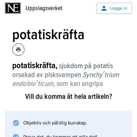
Uppslagsverket
Uppslagsverket
Logga in
potatiskräfta
potatiskräfta,
sjukdom på potatis
orsakad av pisksvampen
Synchyʹtrium
endobioʹticum
, som kan angripa
växtens stam och knölar och orsaka
Vill du komma åt hela artikeln?
först vita, senare bruna,
blomkålsliknande svulster.
Objektiv och pålitlig kunskap.
Sjukdomen omfattas av
växtskyddslagstiftningen och måste anmälas