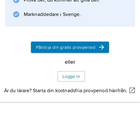
Prova det, du kommer att gilla det!
till länsstyrelsen. Den motverkas genom att
friskt utsäde och resistenta sorter används.
Marknadsledare i Sverige.
Information om artikeln
Påbörja din gratis provperiod
eller
Logga in
Är du lärare? Starta din kostnadsfria provperiod härifrån.