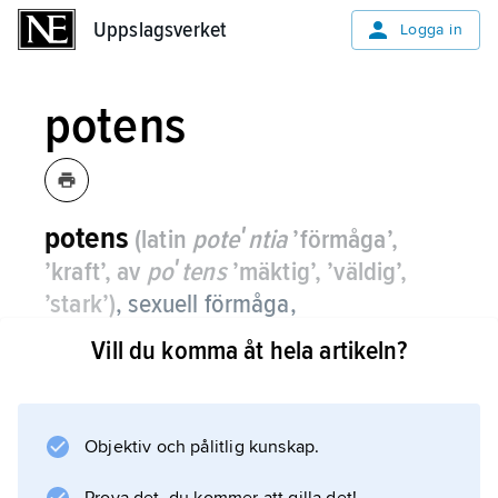
Uppslagsverket
Uppslagsverket
Logga in
potens
potens
(latin
poteʹntia
’förmåga’,
’kraft’, av
poʹtens
’mäktig’, ’väldig’,
’stark’)
,
sexuell förmåga,
erektionsförmåga, mannens förmåga till
Vill du komma åt hela artikeln?
samlag (
potentia coeundi
); jämför
impotens
.
Objektiv och pålitlig kunskap.