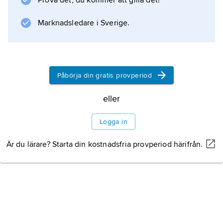
Prova det, du kommer att gilla det!
Information om artikeln
Marknadsledare i Sverige.
Påbörja din gratis provperiod
eller
Logga in
Är du lärare? Starta din kostnadsfria provperiod härifrån.