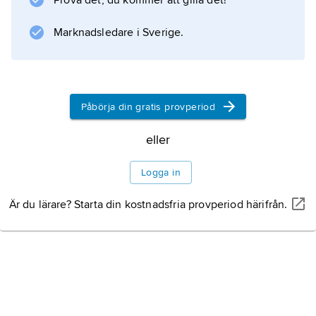
Prova det, du kommer att gilla det!
Information om artikeln
Marknadsledare i Sverige.
Påbörja din gratis provperiod
eller
Logga in
Är du lärare? Starta din kostnadsfria provperiod härifrån.