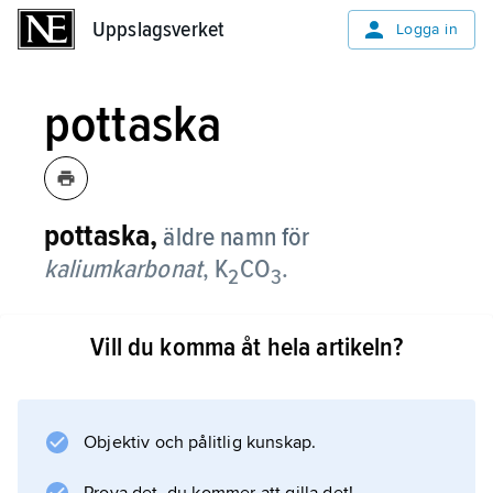
Uppslagsverket
Uppslagsverket
Logga in
pottaska
pottaska,
äldre namn för
kaliumkarbonat
, K
CO
.
2
3
Se
Vill du komma åt hela artikeln?
kalium
(Föreningar).
Objektiv och pålitlig kunskap.