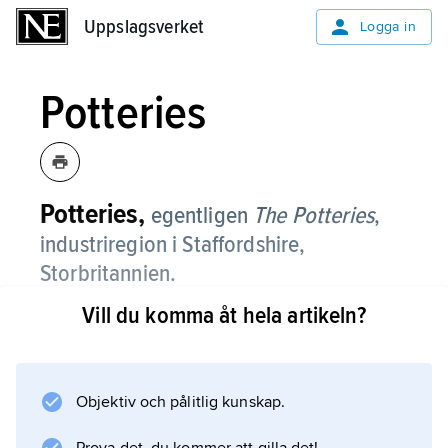
Uppslagsverket
Uppslagsverket
Logga in
Potteries
Potteries,
egentligen
The Potteries
,
industriregion i Staffordshire,
Storbritannien.
Vill du komma åt hela artikeln?
P. är Englands centrum för tillverkning av
lergods och keramik. Det omfattar Newcastle-
under-Lyme samt ”The Five Towns”, fem
städer som är sammanslagna till Stoke-on-
Objektiv och pålitlig kunskap.
Trent.