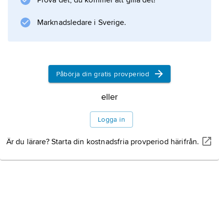
Prova det, du kommer att gilla det!
Marknadsledare i Sverige.
Information om artikeln
Påbörja din gratis provperiod
eller
Logga in
Är du lärare? Starta din kostnadsfria provperiod härifrån.