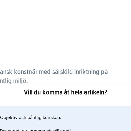
nsk konstnär med särskild inriktning på
ntlig miljö.
Vill du komma åt hela artikeln?
 och porträttradition. I slutet av 1940-talet
ildspråk, som låg till grund för hans ytmässiga
alet också med skulptur. Tillsammans med bl.a.
Objektiv och pålitlig kunskap.
 grundade han 1961 Den eksperimentelle