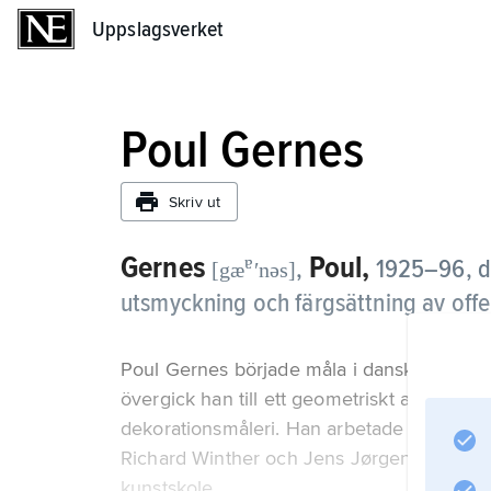
Uppslagsverket
Uppslagsverket
Poul Gernes
Skriv ut
Gernes
Poul,
ɐ
,
1925–96, da
[gæ
ʹnəs]
utsmyckning och färgsättning av offe
Poul Gernes började måla i dansk landskaps-
övergick han till ett geometriskt abstrakt b
dekorationsmåleri. Han arbetade på 1950-t
Richard Winther och Jens Jørgen Thorsen
kunstskole.