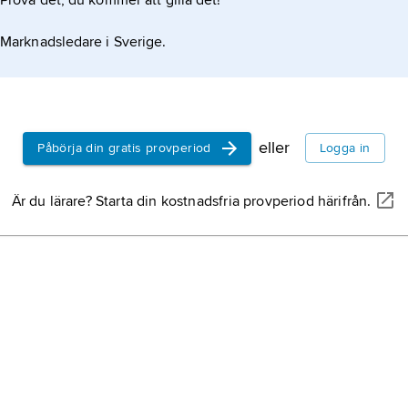
Prova det, du kommer att gilla det!
Marknadsledare i Sverige.
eller
Påbörja din gratis provperiod
Logga in
Är du lärare? Starta din kostnadsfria provperiod härifrån.