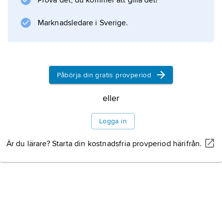
Prova det, du kommer att gilla det!
domineras av boskapsdrift. Större städer
saknas, men den 1967 anlagda Newtown i
Marknadsledare i Sverige.
norr är ett försök att utveckla industri. Ca 20 %
av befolkningen talar
Påbörja din gratis provperiod
eller
Information om artikeln
Logga in
Är du lärare? Starta din kostnadsfria provperiod härifrån.