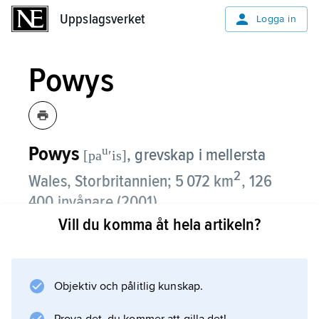
Uppslagsverket
Uppslagsverket
Logga in
Powys
Powys
u
,
grevskap i mellersta
[pa
ʹis]
2
Wales, Storbritannien; 5 072 km
, 126
400 invånare (2001).
Vill du komma åt hela artikeln?
Powys är kuperat med Kambriska bergen i
väster och Brecon Beacons (med
nationalpark) i söder. Markerade dalgångar i
Objektiv och pålitlig kunskap.
öst–västlig riktning har främjat
kommunikationerna med England. Jordbruket