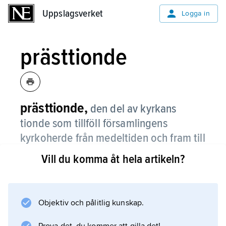
Uppslagsverket
Uppslagsverket
Logga in
prästtionde
prästtionde,
den del av kyrkans
tionde som tillföll församlingens
kyrkoherde från medeltiden och fram till
regleringen av prästlönerna år 1910.
Vill du komma åt hela artikeln?
Objektiv och pålitlig kunskap.
Information om artikeln