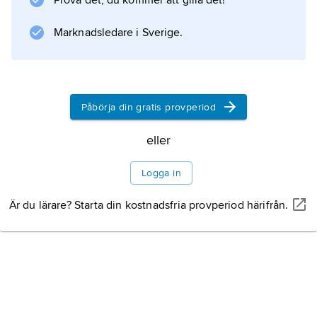
Prova det, du kommer att gilla det!
Marknadsledare i Sverige.
Påbörja din gratis provperiod
eller
Logga in
Är du lärare? Starta din kostnadsfria provperiod härifrån.