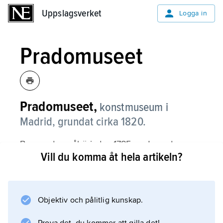
Uppslagsverket
Uppslagsverket
Logga in
Pradomuseet
Pradomuseet,
konstmuseum i
Madrid, grundat cirka 1820.
Byggnaden påbörjades 1785 av Juan de
Vill du komma åt hela artikeln?
Villanueva. Pradomuseet är ett av världens
främsta museer för äldre måleri. Här återfinns
huvudverk av Velázquez, Murillo, El Greco
och Zurbarán, vidare större delen av Goyas
Objektiv och pålitlig kunskap.
måleri, teckningar och grafik samt italiensk