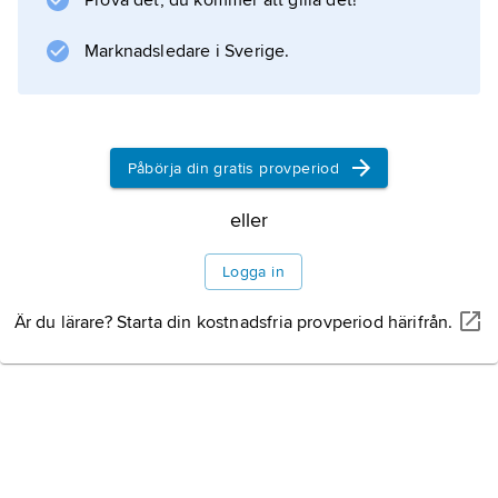
Prova det, du kommer att gilla det!
och nederländsk konst med mera.
Marknadsledare i Sverige.
Information om artikeln
Påbörja din gratis provperiod
eller
Logga in
Är du lärare? Starta din kostnadsfria provperiod härifrån.