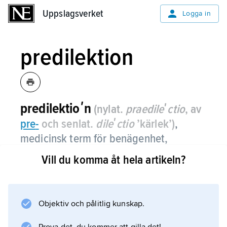
Uppslagsverket
Uppslagsverket
Logga in
predilektion
predilektioʹn
(nylat.
praedileʹctio
, av
pre
-
och senlat.
dileʹctio
’kärlek’)
,
medicinsk term för benägenhet,
förkärlek, t.ex.
predilektionsställe
, den
Vill du komma åt hela artikeln?
plats i kroppen eller det organ där en
sjukdom ofta får fäste.
Objektiv och pålitlig kunskap.