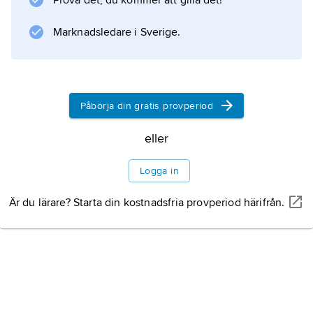
Prova det, du kommer att gilla det!
Information om artikeln
Marknadsledare i Sverige.
Påbörja din gratis provperiod
eller
Logga in
Är du lärare? Starta din kostnadsfria provperiod härifrån.