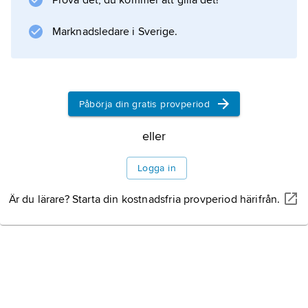
Prova det, du kommer att gilla det!
Marknadsledare i Sverige.
Påbörja din gratis provperiod
eller
Logga in
Är du lärare? Starta din kostnadsfria provperiod härifrån.