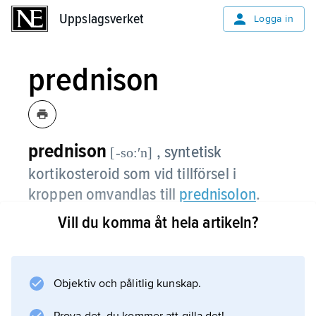
Uppslagsverket
Uppslagsverket
Logga in
prednison
prednison
, syntetisk
[-so:ʹn]
kortikosteroid som vid tillförsel i
kroppen omvandlas till
prednisolon
.
Vill du komma åt hela artikeln?
Information om artikeln
Objektiv och pålitlig kunskap.