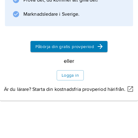
Prova det, du kommer att gilla det!
430–542 miljoner år sedan).
Marknadsledare i Sverige.
Bergartsbildning och
sedimentation
Påbörja din gratis provperiod
Liv under prekambrium
eller
Litteraturanvisning
Logga in
Är du lärare? Starta din kostnadsfria provperiod härifrån.
Information om artikeln