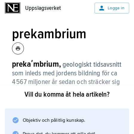
Uppslagsverket
Uppslagsverket
Logga in
prekambrium
prekaʹmbrium,
geologiskt tidsavsnitt
som inleds med jordens bildning för ca
4 567 miljoner år sedan och sträcker sig
fram till perioden kambrium för ca 542
Vill du komma åt hela artikeln?
miljoner år sedan.
Prekambrium indelas i hadeikum (4 567–4
030 miljoner år sedan), arkeikum (4 030–2
Objektiv och pålitlig kunskap.
430 miljoner år sedan) och proterozoikum (2