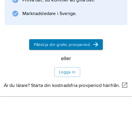
Prova det, du kommer att gilla det!
Marknadsledare i Sverige.
Påbörja din gratis provperiod
eller
Logga in
Är du lärare? Starta din kostnadsfria provperiod härifrån.