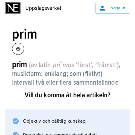
Uppslagsverket
Uppslagsverket
Logga in
prim
prim
(av latin
priʹmus
’först’, ’främst’)
,
musikterm: enklang; som (fiktivt)
intervall två eller flera sammanfallande
toner.
Vill du komma åt hela artikeln?
Objektiv och pålitlig kunskap.
Information om artikeln