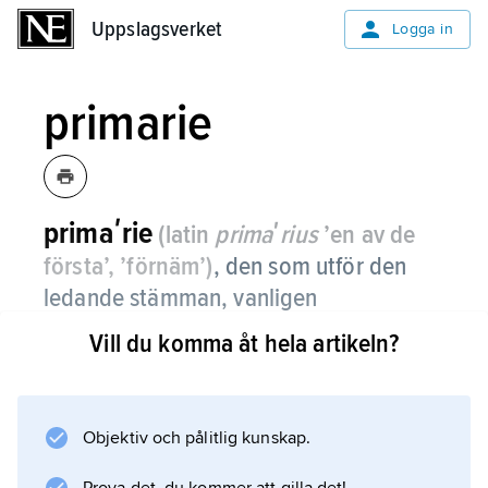
Uppslagsverket
Uppslagsverket
Logga in
primarie
primaʹrie
(latin
primaʹrius
’en av de
första’, ’förnäm’)
, den som utför den
ledande stämman, vanligen
försteviolinisten i en stråkkvartett.
Vill du komma åt hela artikeln?
Objektiv och pålitlig kunskap.
Information om artikeln