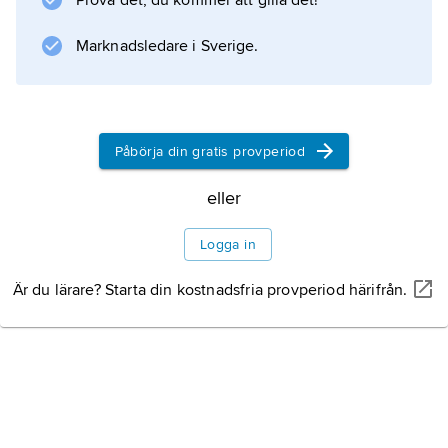
Prova det, du kommer att gilla det!
Marknadsledare i Sverige.
Påbörja din gratis provperiod
eller
Logga in
Är du lärare? Starta din kostnadsfria provperiod härifrån.