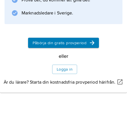
Prova det, du kommer att gilla det!
sedan med dopritualet.
Marknadsledare i Sverige.
Information om artikeln
Påbörja din gratis provperiod
eller
Logga in
Är du lärare? Starta din kostnadsfria provperiod härifrån.