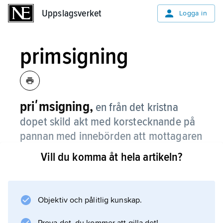
Uppslagsverket
Uppslagsverket
Logga in
primsigning
priʹmsigning,
en från det kristna
dopet skild akt med korstecknande på
pannan med innebörden att mottagaren
nu var en blivande kristen.
Vill du komma åt hela artikeln?
Under nordisk vikingatid var detta
betydelsefullt för t.ex. handelskontakterna
eftersom de kristna folken undvek samröre
Objektiv och pålitlig kunskap.
med icke-kristna. Primsigningen integrerades