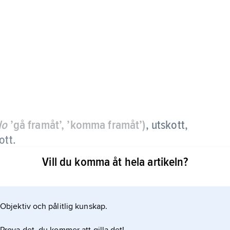
do
’gå framåt’, ’komma framåt’)
, utskott,
ott.
Vill du komma åt hela artikeln?
Objektiv och pålitlig kunskap.