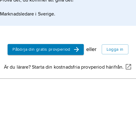
Prova det, du kommer att gilla det!
Marknadsledare i Sverige.
eller
Påbörja din gratis provperiod
Logga in
Är du lärare? Starta din kostnadsfria provperiod härifrån.