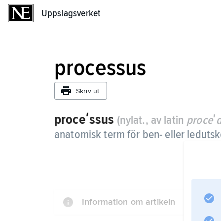
Uppslagsverket
Uppslagsverket
processus
Skriv ut
proceʹssus
(nylat., av latin
proceʹ
anatomisk term för ben- eller ledutsk
Information om artikeln