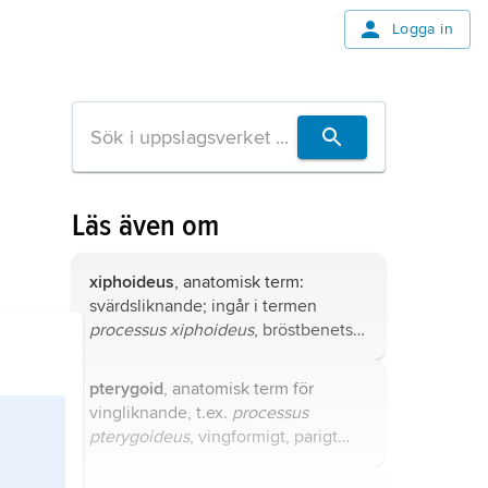
Logga in
Läs även om
xiphoideus
, anatomisk term:
svärdsliknande; ingår i termen
processus xiphoideus
, bröstbenets
svärdspetsliknande utskott som kan
kännas genom huden ovanför
pterygoid
, anatomisk term för
maggropen.
vingliknande, t.ex.
processus
pterygoideus
, vingformigt, parigt
utskott på skallbasens undersida,
tillhörande kilbenet (
os