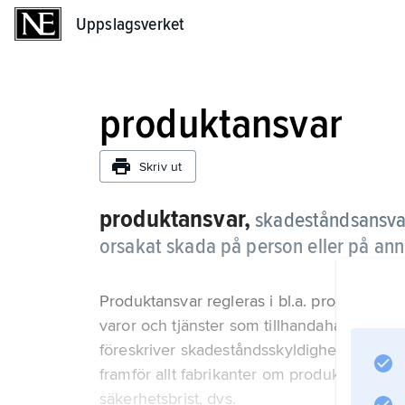
Uppslagsverket
Uppslagsverket
produktansvar
Skriv ut
produktansvar,
skadeståndsansvar
orsakat skada på person eller på an
Produktansvar regleras i bl.a. produktsäkerhe
varor och tjänster som tillhandahålls kon
föreskriver skadeståndsskyldighet oberoende
framför allt fabrikanter om produkten, när
säkerhetsbrist, dvs.