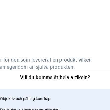
 för den som levererat en produkt vilken
nan egendom än själva produkten.
Vill du komma åt hela artikeln?
tslagen (PSL), som syftar till att säkerställa att
sumenter inte orsakar skada på person. Lagen
 av uppsåt eller vårdslöshet (strikt ansvar) för
Objektiv och pålitlig kunskap.
 den sattes i omlopp i näringsverksamhet, hade en