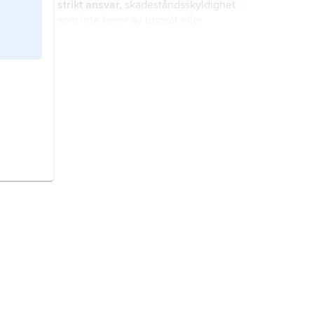
strikt ansvar,
skadeståndsskyldighet
som inte beror av uppsåt eller
oaktsamhet.
luftfartsansvarighetslagen,
lag
angående ansvarighet för skada i
följd av luftfart.
skadeförsäkring,
försäkring som kan
vara antingen sakförsäkring eller
övrig skadeförsäkring.
äktenskap,
en i särskilda former
ingången förbindelse mellan två
personer.
diskriminering,
särbehandling (av
individer eller grupper) vilken
innebär ett avsteg från principen att