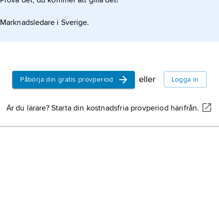
Prova det, du kommer att gilla det!
Marknadsledare i Sverige.
eller
Påbörja din gratis provperiod
Logga in
Är du lärare? Starta din kostnadsfria provperiod härifrån.