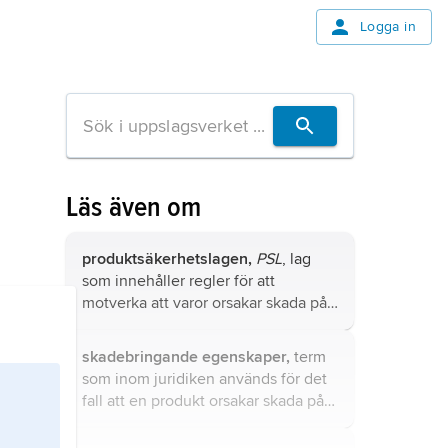
Logga in
Läs även om
produktsäkerhetslagen,
PSL
, lag
som innehåller regler för att
motverka att varor orsakar skada på
person eller egendom.
skadebringande egenskaper,
term
som inom juridiken används för det
fall att en produkt orsakar skada på
person eller egendom.