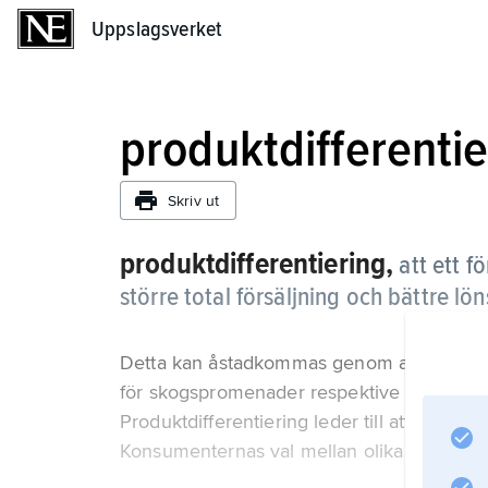
Uppslagsverket
Uppslagsverket
produktdifferentie
Skriv ut
produktdifferentiering,
att ett f
större total försäljning och bättre lö
Detta kan åstadkommas genom att tillfredst
för skogspromenader respektive stövlar för 
Produktdifferentiering leder till att konkur
Konsumenternas val mellan olika produkter 