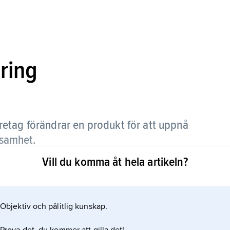
ring
öretag förändrar en produkt för att uppnå
nsamhet.
Vill du komma åt hela artikeln?
älla olika behov hos konsumenterna, t.ex. stövlar
fiske och stövlar för segling.
rensen mellan olika företag minskar.
Objektiv och pålitlig kunskap.
bygger på andra faktorer än skillnader i pris.