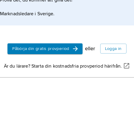
Prova det, du kommer att gilla det!
Marknadsledare i Sverige.
eller
Påbörja din gratis provperiod
Logga in
Är du lärare? Starta din kostnadsfria provperiod härifrån.