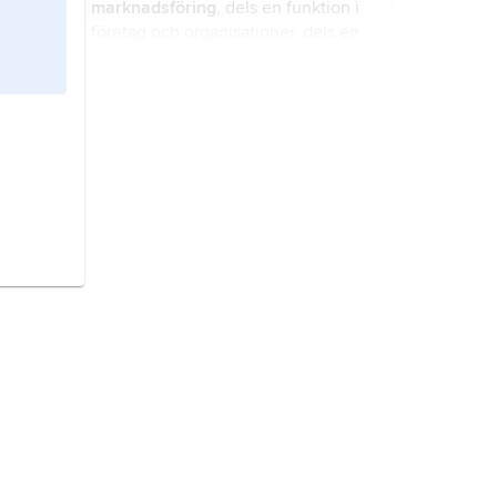
marknadsföring
, dels en funktion i
företag och organisationer, dels en
deldisciplin inom ämnet
företagsekonomi.
matsvinn,
livsmedel som har
producerats i syfte att bli mat men
som inte går vidare i
livsmedelskedjan och konsumeras.
producentorganisation,
inom
fiskerinäringen organisation eller
sammanslutning av organisationer
som upprättats av producenter i
syfte att vidta sådana åtgärder att
livsmedel,
produkt som kan
fisket bedrivs på ett rationellt sätt
användas till mat eller dryck.
och att förhållandena för försäljning
av deras produkter förbättras.
smart hem,
bostad med
internetanslutet datorsystem för att
automatisera och styra tekniska
system (hemautomatisering).