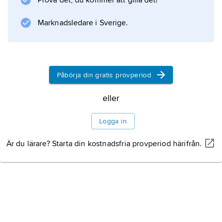
Prova det, du kommer att gilla det!
Kunskaperna delades upp i små delar och
presenterades med ökande svårighetsgrad.
Marknadsledare i Sverige.
Eleverna kunde arbeta med materialet i egen
takt. Metoden, som bygger på B.F. Skinners
inlärningsteori, lanserades kring 1960, men
inga särskilda inlärningseffekter kunde
Påbörja din gratis provperiod
konstateras vad gällde undervisning utanför
eller
experimentella laboratoriesituationer. Under
1990-talet generaliserades programmerad
Logga in
undervisning till att få samspelet
Är du lärare? Starta din kostnadsfria provperiod härifrån.
Information om artikeln