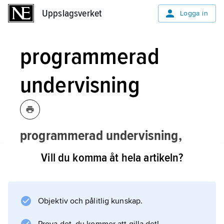
Uppslagsverket
Uppslagsverket
Logga in
programmerad
undervisning
programmerad undervisning,
självinstruerande undervisning,
Vill du komma åt hela artikeln?
ursprungligen en metod att presentera
ett lärostoff så att eleven fick
automatisk och omedelbar bekräftelse
Objektiv och pålitlig kunskap.
på om ett svar var rätt eller fel.