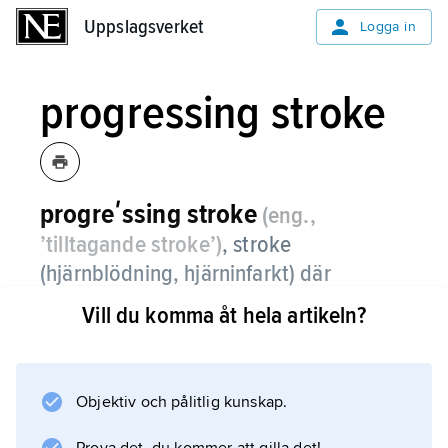
Uppslagsverket
Uppslagsverket
Logga in
progressing stroke
progreʹssing stroke
(eng.,
’tilltagande stroke’)
, stroke
(hjärnblödning, hjärninfarkt) där
neurologiska symtom (förlamningar
Vill du komma åt hela artikeln?
osv.) successivt förvärras eller
tillkommer under de första timmarna
respektive dagarna efter insjuknandet.
Objektiv och pålitlig kunskap.