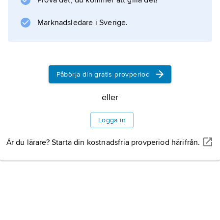
Prova det, du kommer att gilla det!
Marknadsledare i Sverige.
Information om artikeln
Påbörja din gratis provperiod
eller
Logga in
Är du lärare? Starta din kostnadsfria provperiod härifrån.