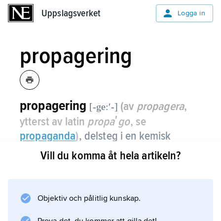
Uppslagsverket
Uppslagsverket
Logga in
propagering
propagering
(av
propagera
,
[-ge:ʹ-]
ytterst av latin
propaʹgo
, se
propaganda
)
,
delsteg i en kemisk
kedjereaktion
.
Vill du komma åt hela artikeln?
Objektiv och pålitlig kunskap.
Information om artikeln