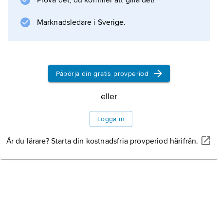
Prova det, du kommer att gilla det!
Marknadsledare i Sverige.
Påbörja din gratis provperiod
eller
Logga in
Är du lärare? Starta din kostnadsfria provperiod härifrån.