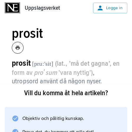
Uppslagsverket
Uppslagsverket
Logga in
prosit
prosit
(lat., ’må det gagna’, en
[pru:ʹsit]
form av
proʹsum
’vara nyttig’)
,
utropsord använt då någon nyser.
Vill du komma åt hela artikeln?
Detta är ett minne av tron – känd redan i
antiken – att nysningen var ett omen som det
gällde att ge en positiv inriktning. I Sverige
sade man förr även ”Gud hjälp(e)” i samma
Objektiv och pålitlig kunskap.
avsikt.