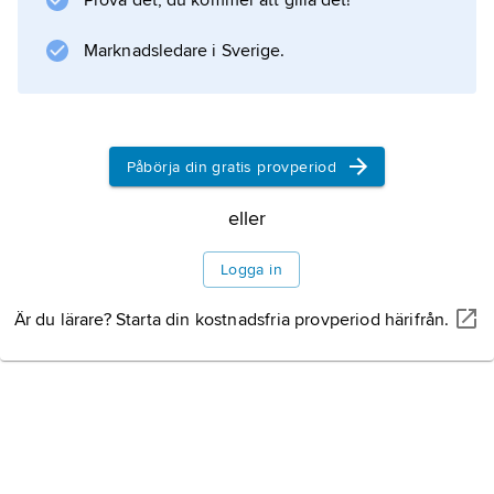
Prova det, du kommer att gilla det!
Marknadsledare i Sverige.
Information om artikeln
Påbörja din gratis provperiod
eller
Logga in
Är du lärare? Starta din kostnadsfria provperiod härifrån.