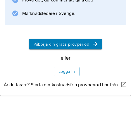
Prova det, du kommer att gilla det!
gregorianska sångens förnyelse. G. har spelat
en väsentlig roll för 1900-talets liturgiska
Marknadsledare i Sverige.
rörelse.
Påbörja din gratis provperiod
Information om artikeln
eller
Logga in
Är du lärare? Starta din kostnadsfria provperiod härifrån.