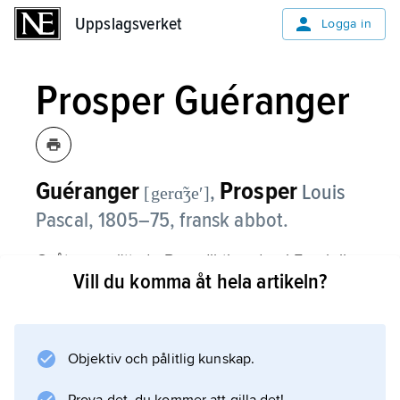
Uppslagsverket
Uppslagsverket
Logga in
Prosper Guéranger
Guéranger
Prosper
,
Louis
[gerɑ̃ʒeʹ]
Pascal,
1805–75, fransk abbot.
G. återupprättade Benediktinorden i Frankrike;
Vill du komma åt hela artikeln?
benediktinerna hade fördrivits därifrån under
revolutionen. Han hade ett starkt intresse för
att restaurera liturgin efter upplysningstidens
förfall; hans kloster Solesmes (nära Le Mans)
Objektiv och pålitlig kunskap.
blev ett centrum för liturgins och den