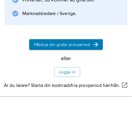
Prova det, du kommer att gilla det!
klockväxter, korgblommiga växter,
kransblommiga växter, malvaväxter,
Marknadsledare i Sverige.
nejlikväxter och ärtväxter.
Påbörja din gratis provperiod
Information om artikeln
eller
Logga in
Är du lärare? Starta din kostnadsfria provperiod härifrån.