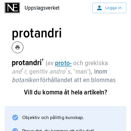
Uppslagsverket
Uppslagsverket
Logga in
protandri
protandriʹ
(av
proto
-
och grekiska
anēʹr
, genitiv
androʹs
, ’man’)
,
inom
botaniken
förhållandet att en blommas
ståndare utvecklas före pistillen eller
Vill du komma åt hela artikeln?
pistillerna, vilket kan förhindra
självpollination.
Objektiv och pålitlig kunskap.
Förhållandet är vanligt och förekommer hos
bland annat flockblomstriga växter,