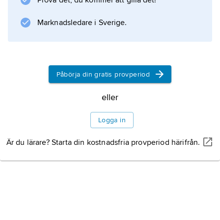
Prova det, du kommer att gilla det!
Protektionism har i flera länder, till exempel. i
USA och Tyskland under 1800-talet, varit en
Marknadsledare i Sverige.
del av en politik som syftat till industriell
utveckling. Tullar har då använts för att gynna
inhemska producenter på områden med stark
konkurrens från industriellt mer framskridna
Påbörja din gratis provperiod
länder.
eller
Logga in
Information om artikeln
Är du lärare? Starta din kostnadsfria provperiod härifrån.