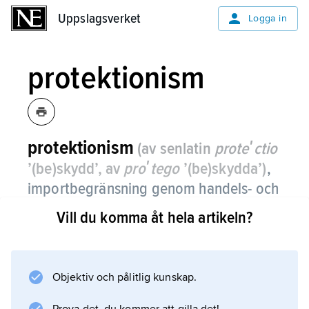
Uppslagsverket
Uppslagsverket
Logga in
protektionism
protektionism
(av senlatin
proteʹctio
’(be)skydd’, av
proʹtego
’(be)skydda’)
,
importbegränsning genom handels- och
industripolitiska åtgärder, till exempel
Vill du komma åt hela artikeln?
tullar och importkvoter, avsedda att ge
producenter inom nationen
konkurrensfördelar gentemot utländska
Objektiv och pålitlig kunskap.
producenter.