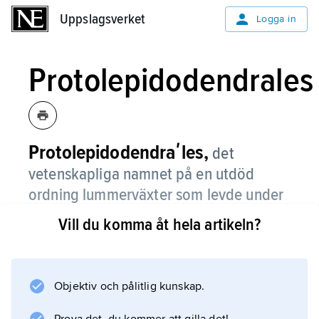
Uppslagsverket
Uppslagsverket
Logga in
Protolepidodendrales
Protolepidodendraʹles,
det
vetenskapliga namnet på en utdöd
ordning lummerväxter som levde under
devon och äldre karbon (för ca 400–
Vill du komma åt hela artikeln?
330 miljoner år sedan).
P.
omfattade små örtartade växter eller små träd
Objektiv och pålitlig kunskap.
med gaffelgrenad stam och spiralställda blad.