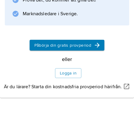
Prova det, du kommer att gilla det!
Bladen var smala och skilde sig från nutida
lummerväxters genom sina karakteristiskt
Marknadsledare i Sverige.
gaffelgrenade spetsar.
Påbörja din gratis provperiod
Information om artikeln
eller
Logga in
Är du lärare? Starta din kostnadsfria provperiod härifrån.