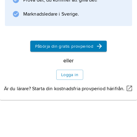
Prova det, du kommer att gilla det!
Marknadsledare i Sverige.
Information om artikeln
Påbörja din gratis provperiod
eller
Logga in
Är du lärare? Starta din kostnadsfria provperiod härifrån.