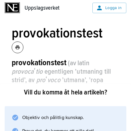
Uppslagsverket
Uppslagsverket
Logga in
provokationstest
provokationstest
(av latin
provocaʹtio
egentligen ’utmaning till
strid’, av
proʹvoco
’utmana’, ’ropa
fram’)
, metod inom medicinen att
Vill du komma åt hela artikeln?
fastställa orsaken till ett
sjukdomssymtom genom att man under
kontrollerade former försöker framkalla
Objektiv och pålitlig kunskap.
symtomet.