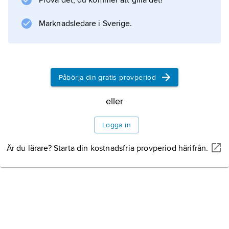
Prova det, du kommer att gilla det!
Information om artikeln
Marknadsledare i Sverige.
Påbörja din gratis provperiod
eller
Logga in
Är du lärare? Starta din kostnadsfria provperiod härifrån.