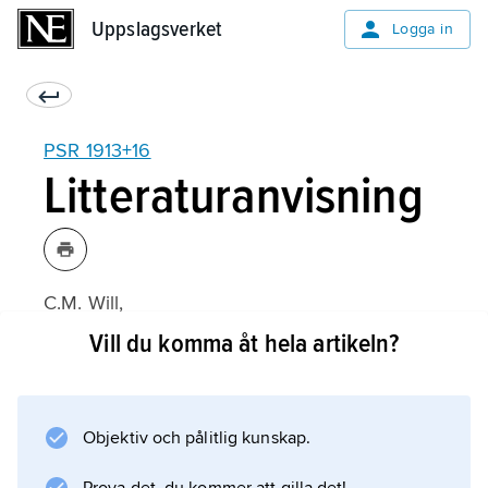
Uppslagsverket
Uppslagsverket
Logga in
PSR 1913+16
Litteraturanvisning
C.M. Will,
Was Einstein right? Putting General Relativity
Vill du komma åt hela artikeln?
to the Test
(1986).
Objektiv och pålitlig kunskap.