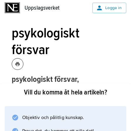
Uppslagsverket
Uppslagsverket
Logga in
psykologiskt
försvar
psykologiskt försvar,
sammanfattande benämning på
Vill du komma åt hela artikeln?
åtgärder som vidtas för att stärka
befolkningens försvarsvilja under krig
och begränsa verkningarna av en
Objektiv och pålitlig kunskap.
angripares försök att försvaga den.