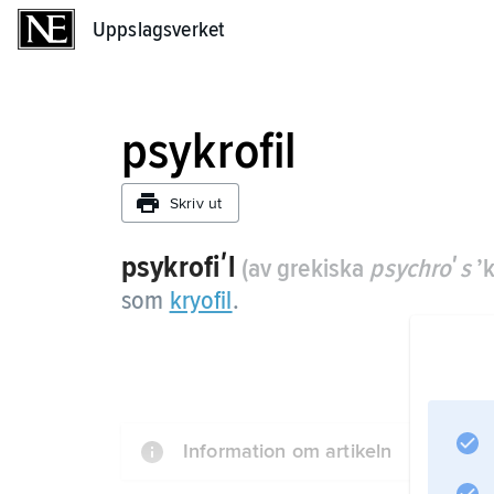
Uppslagsverket
Uppslagsverket
psykrofil
Skriv ut
psykrofiʹl
(av grekiska
psychroʹs
’k
som
kryofil
.
Information om artikeln