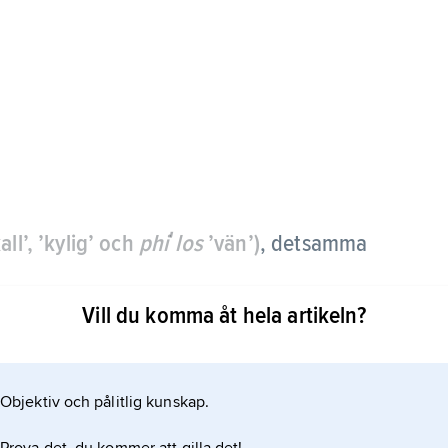
all’, ’kylig’ och
phiʹlos
’vän’)
,
detsamma
Vill du komma åt hela artikeln?
Objektiv och pålitlig kunskap.