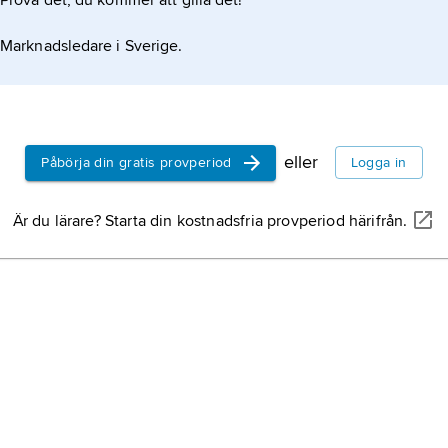
Prova det, du kommer att gilla det!
Marknadsledare i Sverige.
eller
Påbörja din gratis provperiod
Logga in
Är du lärare? Starta din kostnadsfria provperiod härifrån.