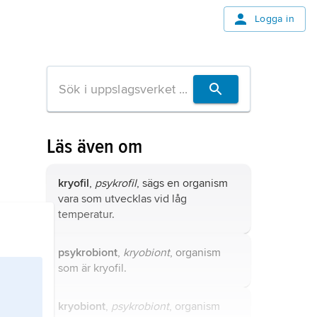
Logga in
Läs även om
kryofil
,
psykrofil
, sägs en organism
vara som utvecklas vid låg
temperatur.
psykrobiont
,
kryobiont
, organism
som är
kryofil
.
kryobiont
,
psykrobiont
, organism