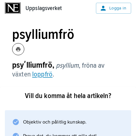
Uppslagsverket
Uppslagsverket
Logga in
psylliumfrö
psyʹlliumfrö,
psyllium
,
fröna av
växten
loppfrö
.
Vill du komma åt hela artikeln?
Information om artikeln
Objektiv och pålitlig kunskap.