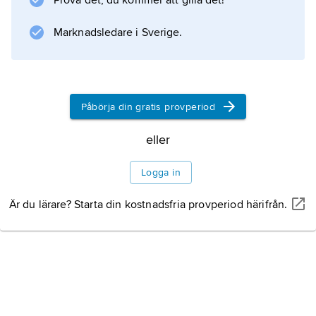
Prova det, du kommer att gilla det!
Marknadsledare i Sverige.
Påbörja din gratis provperiod
eller
Logga in
Är du lärare? Starta din kostnadsfria provperiod härifrån.