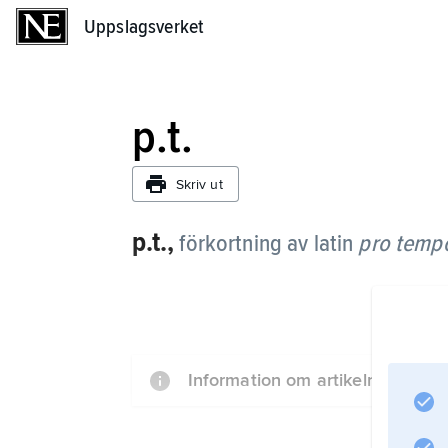
Uppslagsverket
Uppslagsverket
p.t.
Skriv ut
p.t.,
förkortning av latin
pro temp
Information om artikeln