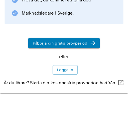
Prova det, du kommer att gilla det!
Information om artikeln
Marknadsledare i Sverige.
Påbörja din gratis provperiod
eller
Logga in
Är du lärare? Starta din kostnadsfria provperiod härifrån.