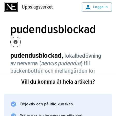
Uppslagsverket
Uppslagsverket
Logga in
pudendusblockad
pudendusblockad,
lokalbedövning
av nerverna (
nervus pudendus
) till
bäckenbotten och mellangården för
smärtlindring under förlossningens
Vill du komma åt hela artikeln?
utdrivningsskede.
Objektiv och pålitlig kunskap.