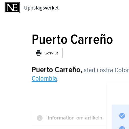
Uppslagsverket
Uppslagsverket
Puerto Carreño
Skriv ut
Puerto Carreño,
stad i östra Colo
Colombia
.
Information om artikeln