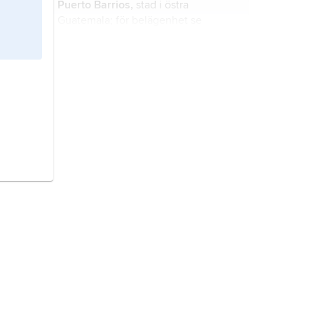
Puerto Barrios,
stad i östra
Guatemala; för belägenhet se
landskarta
Guatemala
.
Puerto Suárez,
stad i sydöstra
Bolivia; för belägenhet se landskarta
Bolivia
.
Puerto Deseado,
stad i sydöstra
Argentina; för belägenhet se
landskarta
Argentina
.
Puerto Varas,
stad i södra Chile; för
belägenhet se landskarta
Chile
.
Puerto Maldonado,
stad i sydöstra
Peru; för belägenhet se landskarta
Peru
.