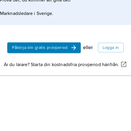
Prova det, du kommer att gilla det!
Marknadsledare i Sverige.
eller
Påbörja din gratis provperiod
Logga in
Är du lärare? Starta din kostnadsfria provperiod härifrån.