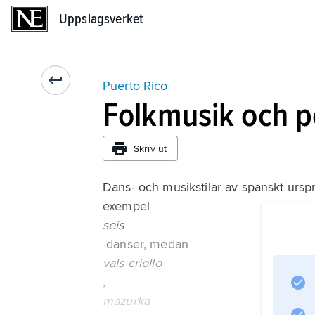
Uppslagsverket
Uppslagsverket
Puerto Rico
Folkmusik och 
Skriv ut
Dans- och musikstilar av spanskt urspru
exempel
seis
-danser, medan
vals criollo
,
mazurka