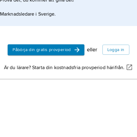
Prova det, du kommer att gilla det!
Marknadsledare i Sverige.
iska instrument är stränginstrumenten gitarr och
re vid kusterna, med stilar som
eller
Påbörja din gratis provperiod
Logga in
Är du lärare? Starta din kostnadsfria provperiod härifrån.