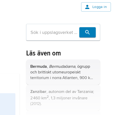
Logga in
Läs även om
Bermuda
,
Bermudaöarna
, ögrupp
och brittiskt utomeuropeiskt
territorium i norra Atlanten, 900 km
öster om Kap Hatteras, North
Carolina, USA.
Zanzibar
, autonom del av Tanzania;
2
2 460 km
, 1,3 miljoner invånare
(2012).