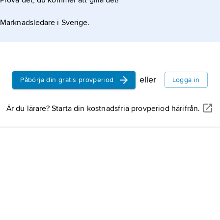
Prova det, du kommer att gilla det!
Marknadsledare i Sverige.
eller
Påbörja din gratis provperiod
Logga in
Är du lärare? Starta din kostnadsfria provperiod härifrån.