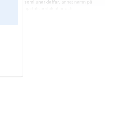
semilunarklaffar
, annat namn på
hjärtats aortaklaffar och
pulmonalisklaffar.
fickklaffar,
klaffar mellan hjärtats
vänstra kammare och aorta och
mellan höger kammare och
lungartären.
klaff,
hjärtklaff
, ventil i hjärtat (se
hjärta
).
pulmonalisstenos,
stenosis
pulmonalis
, förträngning av klaffen
mellan höger hjärtkammare och
lungpulsådern.
segelklaffar,
klaffar mellan hjärtats
förmak och kamrar.