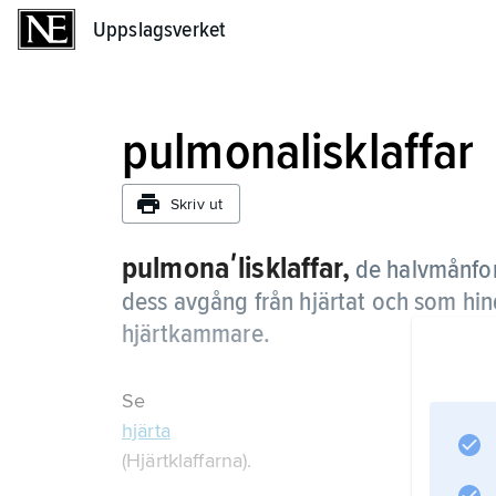
Uppslagsverket
Uppslagsverket
pulmonalisklaffar
Skriv ut
pulmonaʹlisklaffar,
de halvmånfor
dess avgång från hjärtat och som hindr
hjärtkammare.
Se
hjärta
(Hjärtklaffarna).