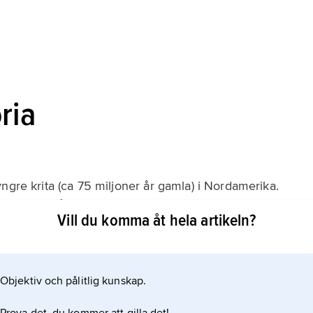
ria
ngre krita (ca 75 miljoner år gamla) i Nordamerika.
merika. På övriga kontinenter är de äldsta kända
Vill du komma åt hela artikeln?
ljoner år gamla). Man anser därför att pungdjuren har
Objektiv och pålitlig kunskap.