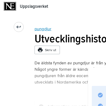
Uppslagsverket
Uppslagsverket
pungdjur
Utvecklingshisto
Skriv ut
De äldsta fynden av pungdjur är från y
Något yngre former är kända från Syda
pungdjuren från äldre eocen (ca 55 mi
utvecklats i Nordamerika och därifrån