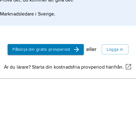
Prova det, du kommer att gilla det!
Marknadsledare i Sverige.
eller
Påbörja din gratis provperiod
Logga in
Är du lärare? Starta din kostnadsfria provperiod härifrån.