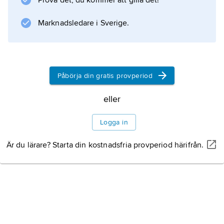
Prova det, du kommer att gilla det!
Marknadsledare i Sverige.
Påbörja din gratis provperiod
eller
Logga in
Är du lärare? Starta din kostnadsfria provperiod härifrån.