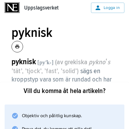
Uppslagsverket
Uppslagsverket
Logga in
pyknisk
pyknisk
(av grekiska
pyknoʹs
[pyʹk-]
’tät’, ’tjock’, ’fast’, ’solid’)
sägs en
kroppstyp vara som är rundad och har
jämförelsevis korta extremiteter och
Vill du komma åt hela artikeln?
välutvecklad fettvävnad.
Jämför Ernst
Objektiv och pålitlig kunskap.
Kretschmer
och