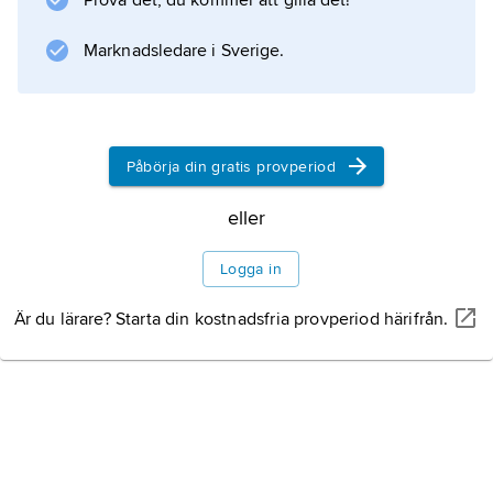
Prova det, du kommer att gilla det!
typläror
.
Marknadsledare i Sverige.
Information om artikeln
Påbörja din gratis provperiod
eller
Logga in
Är du lärare? Starta din kostnadsfria provperiod härifrån.