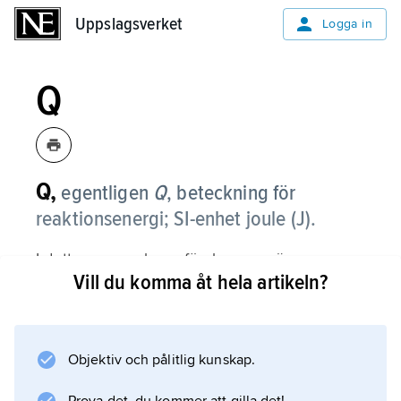
Uppslagsverket
Uppslagsverket
Logga in
Q
Q,
egentligen
Q
,
beteckning för
reaktionsenergi; SI-enhet joule (J).
I detta sammanhang förekommer även
Vill du komma åt hela artikeln?
enheten elektronvolt (eV). 1 eV ≈ 0,160 217 7 aJ
(attojoule).
Objektiv och pålitlig kunskap.
Information om artikeln