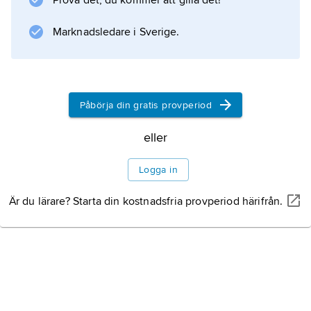
Prova det, du kommer att gilla det!
Marknadsledare i Sverige.
Påbörja din gratis provperiod
eller
Logga in
Är du lärare? Starta din kostnadsfria provperiod härifrån.