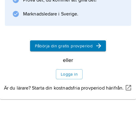
Prova det, du kommer att gilla det!
Information om artikeln
Marknadsledare i Sverige.
Påbörja din gratis provperiod
eller
Logga in
Är du lärare? Starta din kostnadsfria provperiod härifrån.