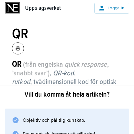
Uppslagsverket
Uppslagsverket
Logga in
QR
QR
(från engelska
quick response
,
’snabbt svar’)
,
QR-kod
,
rutkod
,
tvådimensionell kod för optisk
maskinell avläsning.
Vill du komma åt hela artikeln?
QR-koden består av ett svartvitt rutmönster.
Objektiv och pålitlig kunskap.