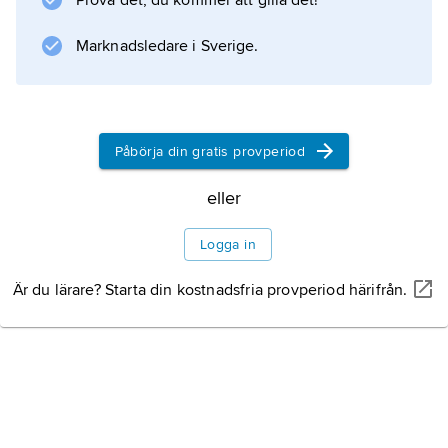
Prova det, du kommer att gilla det!
anses vara av förspanskt ursprung. Under
1900-talet nedtecknade och översatte bland
Marknadsledare i Sverige.
andra
José María Arguedas
folklig quechuadiktning med rötter i den
förspanska tiden.
Påbörja din gratis provperiod
eller
Information om artikeln
Logga in
Är du lärare? Starta din kostnadsfria provperiod härifrån.