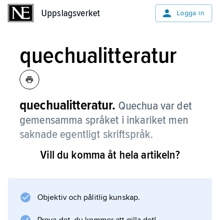
Uppslagsverket
Uppslagsverket
Logga in
quechualitteratur
quechualitteratur.
Quechua var det
gemensamma språket i inkariket men
saknade egentligt skriftspråk.
Vill du komma åt hela artikeln?
Litteraturen fördes vidare muntligen och
nedtecknades senare. Den mest betydande
poetiska formen var jilli, hymner om religion,
krig och jordbruk. Inom teatern är det
Objektiv och pålitlig kunskap.
viktigaste bevarade dramat ”Ollantay”, som