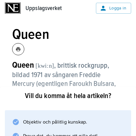
Uppslagsverket
Uppslagsverket
Logga in
Queen
Queen
,
brittisk rockgrupp,
[kwi:n]
bildad 1971 av sångaren Freddie
Mercury (egentligen Faroukh Bulsara,
1946–91
), gitarristen Brian May (
född
Vill du komma åt hela artikeln?
1947
), basisten John Deacon (
född 1951
)
och trumslagaren Roger Taylor (
född
1949
).
Objektiv och pålitlig kunskap.
Redan skivdebuten