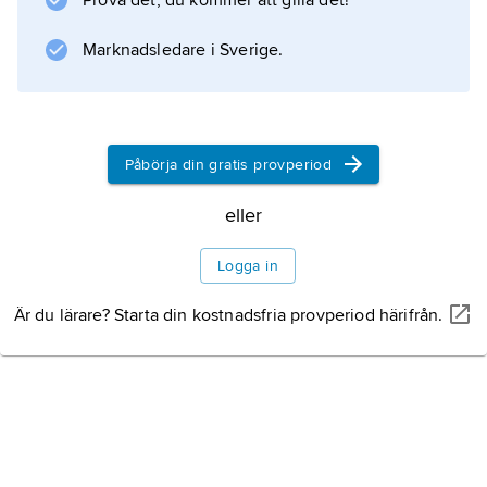
Prova det, du kommer att gilla det!
Queen
(1973) uppvisade en egen rockstil med
Marknadsledare i Sverige.
arrangerade sångstämmor och pampiga
gitarrljud. Centralgestalten Mercurys
kompositioner var ofta avancerade; en stor hit
blev t.ex. minioperan ”Bohemian Rhapsody”
Påbörja din gratis provperiod
från LP:n
eller
A Night at The Opera
(1975). Fler hitlåtar kom med bl.a. ”We Will
Logga in
Rock You” och ”We Are
Är du lärare? Starta din kostnadsfria provperiod härifrån.
Information om artikeln