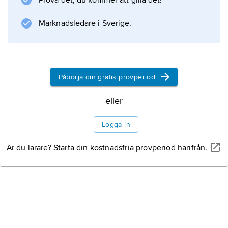
Prova det, du kommer att gilla det!
Information om artikeln
Marknadsledare i Sverige.
Påbörja din gratis provperiod
eller
Logga in
Är du lärare? Starta din kostnadsfria provperiod härifrån.