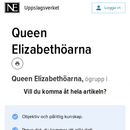
Uppslagsverket
Uppslagsverket
Logga in
Queen
Elizabethöarna
Queen Elizabethöarna,
ögrupp i
norra Kanada; för belägenhet se
Vill du komma åt hela artikeln?
landskarta
Kanada
.
Objektiv och pålitlig kunskap.