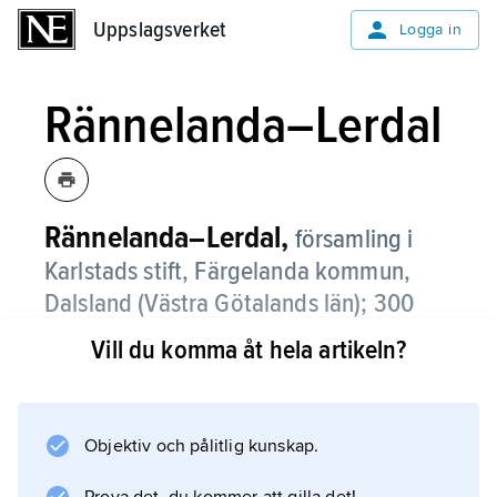
Uppslagsverket
Uppslagsverket
Logga in
Rännelanda–Lerdal
Rännelanda–Lerdal,
församling i
Karlstads stift, Färgelanda kommun,
Dalsland (Västra Götalands län); 300
invånare (2016).
Vill du komma åt hela artikeln?
Rännelanda–Lerdal bildades 2010 genom
sammanslagning av församlingarna
Rännelanda
Objektiv och pålitlig kunskap.
och