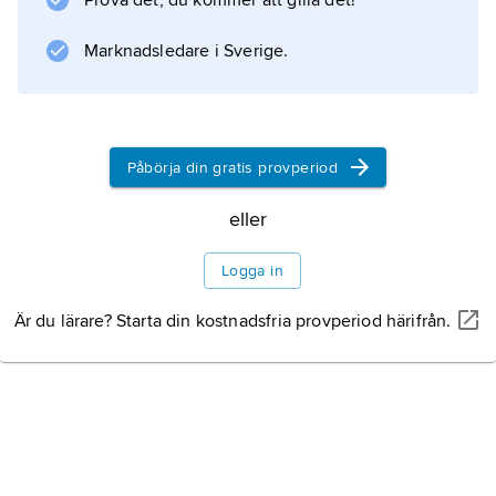
Prova det, du kommer att gilla det!
Lerdal
.
Marknadsledare i Sverige.
Information om artikeln
Påbörja din gratis provperiod
eller
Logga in
Är du lärare? Starta din kostnadsfria provperiod härifrån.