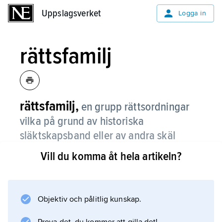
Uppslagsverket
Uppslagsverket
Logga in
rättsfamilj
rättsfamilj,
en grupp rättsordningar
vilka på grund av historiska
släktskapsband eller av andra skäl
uppvisar påtagliga inbördes likheter.
Vill du komma åt hela artikeln?
Indelning av rättsordningar i rättsfamiljer är en
forskningsuppgift inom
komparativ rätt
Objektiv och pålitlig kunskap.
. Det centrala problemet i detta sammanhang