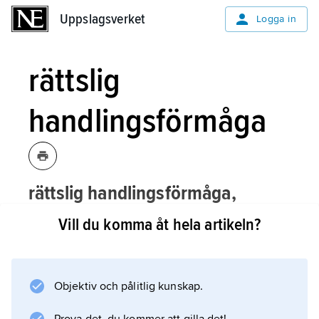
Uppslagsverket
Uppslagsverket
Logga in
rättslig
handlingsförmåga
rättslig handlingsförmåga,
rättshabilitet
,
rättshandlingsförmåga
,
Vill du komma åt hela artikeln?
den förmåga som en person kan ha att
med rättsligt bindande verkan själv
ombesörja sina rättsliga
Objektiv och pålitlig kunskap.
angelägenheter, t.ex. att sluta avtal och
därmed skaffa sig rättigheter och