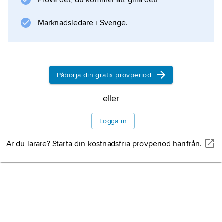
Prova det, du kommer att gilla det!
skyldigheter.
Marknadsledare i Sverige.
Information om artikeln
Påbörja din gratis provperiod
eller
Logga in
Är du lärare? Starta din kostnadsfria provperiod härifrån.