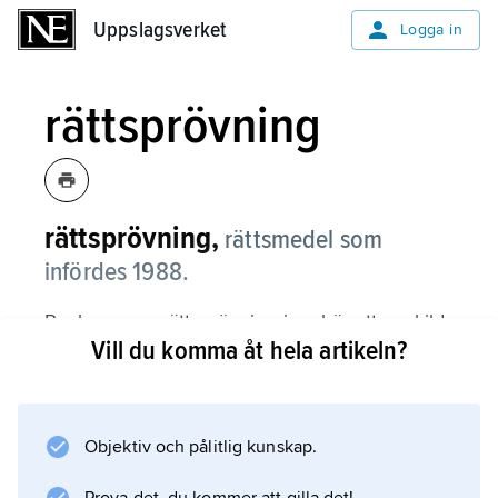
Uppslagsverket
Uppslagsverket
Logga in
rättsprövning
rättsprövning,
rättsmedel som
infördes 1988.
Reglerna om rättsprövning innebär att enskild
Vill du komma åt hela artikeln?
part kan begära att Högsta
förvaltningsdomstolen ska pröva
rättsenligheten i sådana beslut i
förvaltningsärenden hos regeringen eller en
Objektiv och pålitlig kunskap.
förvaltningsmyndighet som gäller enskildas