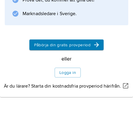
Prova det, du kommer att gilla det!
personliga ställning och deras
mellanhavanden sinsemellan samt i
Marknadsledare i Sverige.
förhållande till det allmänna.
Påbörja din gratis provperiod
Information om artikeln
eller
Logga in
Är du lärare? Starta din kostnadsfria provperiod härifrån.