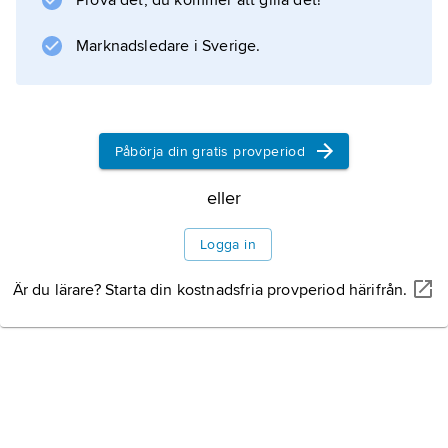
Information om artikeln
Prova det, du kommer att gilla det!
Marknadsledare i Sverige.
Påbörja din gratis provperiod
eller
Logga in
Är du lärare? Starta din kostnadsfria provperiod härifrån.