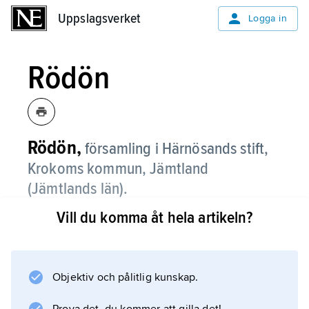
Uppslagsverket
Uppslagsverket
Logga in
Rödön
Rödön,
församling i Härnösands stift,
Krokoms kommun, Jämtland
(Jämtlands län).
Vill du komma åt hela artikeln?
Rödön består av mindre odlingsbygder och
skogsmark, till stor del på en halvö i Storsjön.
Objektiv och pålitlig kunskap.