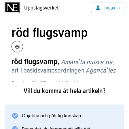
Uppslagsverket
Uppslagsverket
Logga in
röd flugsvamp
röd flugsvamp,
Amaniʹta muscaʹria
,
art i basidsvampsordningen
Agaricaʹles
.
Den har 10–25 cm vid, först klotrund, sedan
Vill du komma åt hela artikeln?
utbredd, röd hatt med vita rester av det yttre
hyllet. Skivorna är vita. Den vita foten är 15–
20 cm hög, har vit ring och är nedtill
knölformig med kransar av det yttre hyllet.
Objektiv och pålitlig kunskap.
Köttet är vitt med mild lukt och smak.