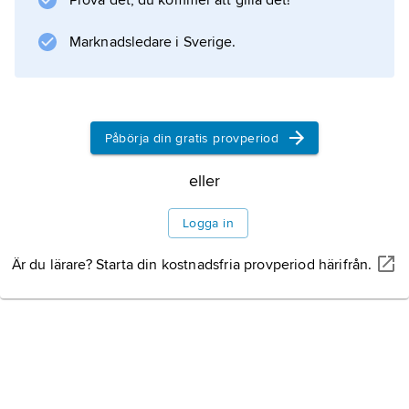
Prova det, du kommer att gilla det!
Marknadsledare i Sverige.
Information om artikeln
Påbörja din gratis provperiod
eller
Logga in
Är du lärare? Starta din kostnadsfria provperiod härifrån.